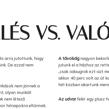
LÉS VS. VAL
és arra jutottunk, hogy
A távolság
nagyon bekorlá
ünk. De azzal nem
jutunk el a házhoz az rett
„csak odaugrok ezt-azt me
akkor 40 perc volt az út 
hét közben akartunk menn
nkások nem jönnek a
nt, olyan munkát
ak nem létező
Az udvar
felér egy plusz 
kor hónapokra eltűnnek.