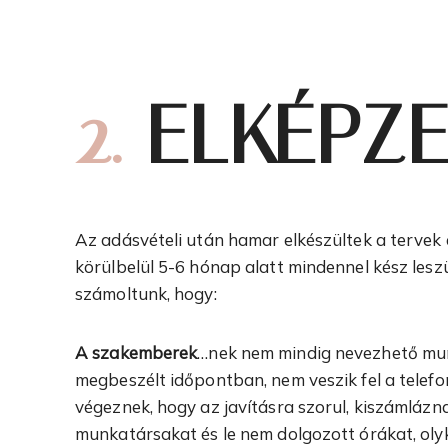
2.
ELKÉPZE
Az adásvételi után hamar elkészültek a tervek 
körülbelül 5-6 hónap alatt mindennel kész lesz
számoltunk, hogy:
A szakemberek
…nek nem mindig nevezhető mu
megbeszélt időpontban, nem veszik fel a telefo
végeznek, hogy az javításra szorul, kiszámlázn
munkatársakat és le nem dolgozott órákat, oly