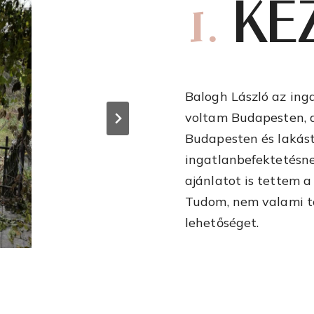
1.
KE
Balogh László az ing
voltam Budapesten, 
Budapesten és lakás
ingatlanbefektetésn
ajánlatot is tettem a
Tudom, nem valami t
lehetőséget.