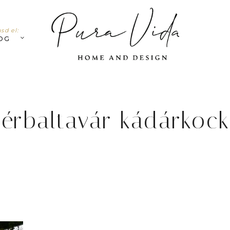
sd el:
OG
érbaltavár kádárkoc