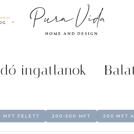
sd el:
OG
adó ingatlanok – Bala
0 MFT FELETT
200-500 MFT
200 MFT 