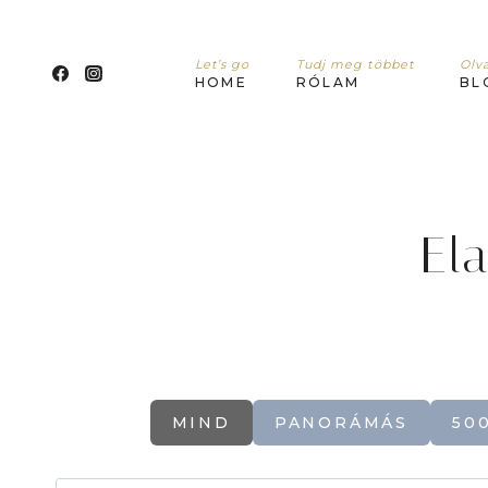
Skip
to
Let’s go
Tudj meg többet
Olva
content
HOME
RÓLAM
BL
El
MIND
PANORÁMÁS
50